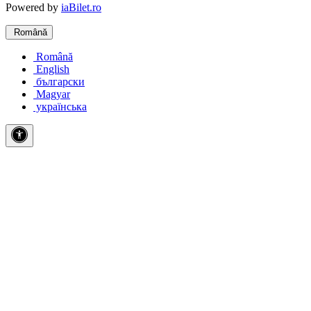
Powered by
iaBilet.ro
Română
Română
English
български
Magyar
українська